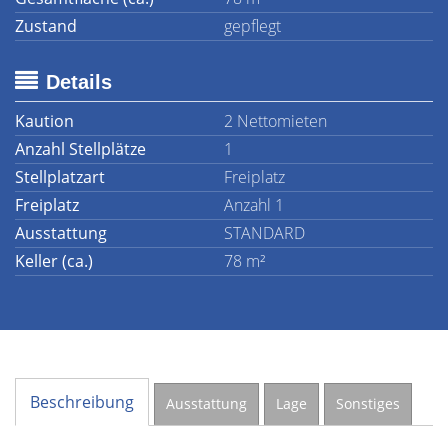
Zustand
gepflegt
Details
Kaution
2 Nettomieten
Anzahl Stellplätze
1
Stellplatzart
Freiplatz
Freiplatz
Anzahl 1
Ausstattung
STANDARD
Keller (ca.)
78 m²
Beschreibung
Ausstattung
Lage
Sonstiges