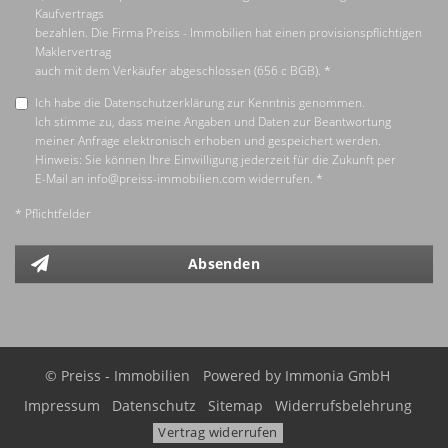
Kaufvertrags
bezahlen. Die Firma Preiss - Immobilien hat einen provisionspflichtigen
Maklervertrag
auch mit dem Verkäufer abgeschlossen (656 c BGB). *
Ich habe die Datenschutzerklärung zur Kenntnis genommen.
Ich stimme zu, dass meine Angaben und Daten zur Beantwortung
meiner Anfrage elektronisch erhoben und gespeichert werden.
Hinweis: Sie können Ihre Einwilligung jederzeit für die Zukunft per
E-Mail an info@preiss-immobilien.com widerrufen. *
* Pflichtfelder
Absenden
© Preiss - Immobilien
Powered by
Immonia GmbH
Impressum
Datenschutz
Sitemap
Widerrufsbelehrung
Vertrag widerrufen