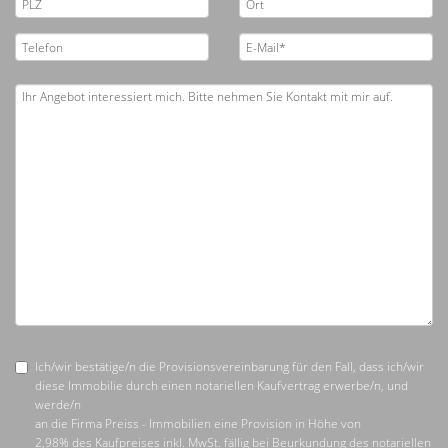
Ich/wir bestätige/n die Provisionsvereinbarung für den Fall, dass ich/wir
diese Immobilie durch einen notariellen Kaufvertrag erwerbe/n, und
werde/n
an die Firma Preiss - Immobilien eine Provision in Höhe von
2,98% des Kaufpreises inkl. MwSt. fällig bei Beurkundung des notariellen