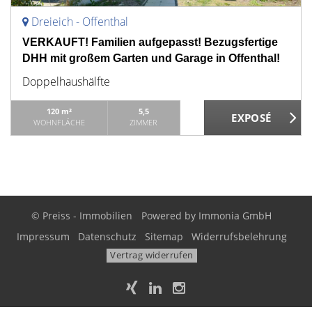
Dreieich - Offenthal
VERKAUFT! Familien aufgepasst! Bezugsfertige
DHH mit großem Garten und Garage in Offenthal!
Doppelhaushälfte
120 m²
5,5
WOHNFLÄCHE
ZIMMER
© Preiss - Immobilien
Powered by
Immonia GmbH
Impressum
Datenschutz
Sitemap
Widerrufsbelehrung
Vertrag widerrufen