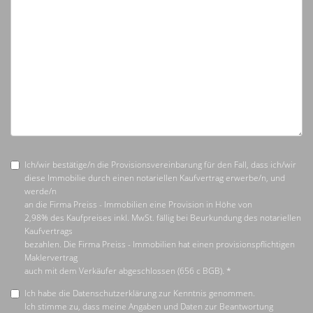
Ich/wir bestätige/n die Provisionsvereinbarung für den Fall, dass ich/wir
diese Immobilie durch einen notariellen Kaufvertrag erwerbe/n, und
werde/n
an die Firma Preiss - Immobilien eine Provision in Höhe von
2,98% des Kaufpreises inkl. MwSt. fällig bei Beurkundung des notariellen
Kaufvertrags
bezahlen. Die Firma Preiss - Immobilien hat einen provisionspflichtigen
Maklervertrag
auch mit dem Verkäufer abgeschlossen (656 c BGB). *
Ich habe die Datenschutzerklärung zur Kenntnis genommen.
Ich stimme zu, dass meine Angaben und Daten zur Beantwortung