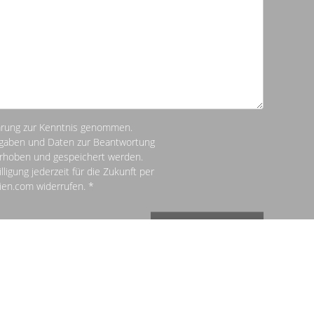
ärung zur Kenntnis genommen.
ngaben und Daten zur Beantwortung
erhoben und gespeichert werden.
lligung jederzeit für die Zukunft per
ien.com widerrufen. *
Absenden