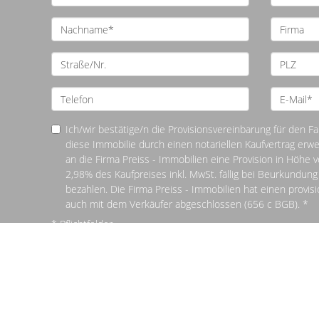
Ich/wir bestätige/n die Provisionsvereinbarung für den Fal
diese Immobilie durch einen notariellen Kaufvertrag erw
an die Firma Preiss - Immobilien eine Provision in Höhe 
2,98% des Kaufpreises inkl. MwSt. fällig bei Beurkundung
bezahlen. Die Firma Preiss - Immobilien hat einen provisi
auch mit dem Verkäufer abgeschlossen (656 c BGB). *
* Pflichtfelder
© Preiss - Immobilien
Powered by
Immonia GmbH