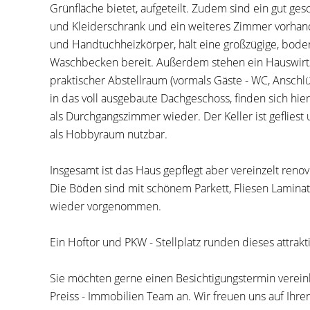
Grünfläche bietet, aufgeteilt. Zudem sind ein gut ges
und Kleiderschrank und ein weiteres Zimmer vorhan
und Handtuchheizkörper, hält eine großzügige, bode
Waschbecken bereit. Außerdem stehen ein Hauswirt
praktischer Abstellraum (vormals Gäste - WC, Anschl
in das voll ausgebaute Dachgeschoss, finden sich h
als Durchgangszimmer wieder. Der Keller ist geflie
als Hobbyraum nutzbar.
Insgesamt ist das Haus gepflegt aber vereinzelt reno
Die Böden sind mit schönem Parkett, Fliesen Lamin
wieder vorgenommen.
Ein Hoftor und PKW - Stellplatz runden dieses attrak
Sie möchten gerne einen Besichtigungstermin verein
Preiss - Immobilien Team an. Wir freuen uns auf Ihre