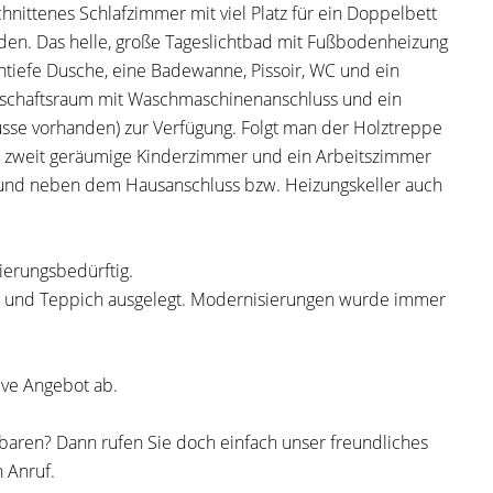
chnittenes Schlafzimmer mit viel Platz für ein Doppelbett
den. Das helle, große Tageslichtbad mit Fußbodenheizung
ntiefe Dusche, eine Badewanne, Pissoir, WC und ein
schaftsraum mit Waschmaschinenanschluss und ein
üsse vorhanden) zur Verfügung. Folgt man der Holztreppe
ier zweit geräumige Kinderzimmer und ein Arbeitszimmer
st und neben dem Hausanschluss bzw. Heizungskeller auch
vierungsbedürftig.
at und Teppich ausgelegt. Modernisierungen wurde immer
tive Angebot ab.
baren? Dann rufen Sie doch einfach unser freundliches
n Anruf.