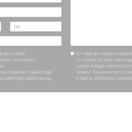
l, dass ich/wir
Ich habe die Datenschutzerkl
erbe/n, und werde/n
Ich stimme zu, dass meine A
von
meiner Anfrage elektronisch 
 des notariellen Kaufvertrags
Hinweis: Sie können Ihre Einwi
onspflichtigen Maklervertrag
E-Mail an info@preiss-immobil
Impressum
Datenschutz
Sitemap