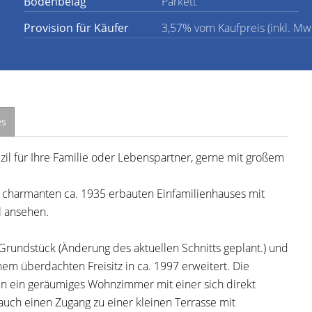
Bodenbelag
Parkett
Provision für Käufer
3,57% vom Kaufpreis (inkl. MwS
es
l für Ihre Familie oder Lebenspartner, gerne mit großem
s charmanten ca. 1935 erbauten Einfamilienhauses mit
l ansehen.
Grundstück (Änderung des aktuellen Schnitts geplant.) und
m überdachten Freisitz in ca. 1997 erweitert. Die
in ein geräumiges Wohnzimmer mit einer sich direkt
uch einen Zugang zu einer kleinen Terrasse mit