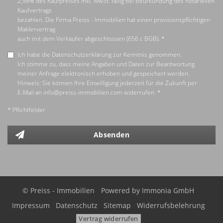
2,98% des Kaufpreises inkl. MwSt. fällig bei Beurkundung des notariellen
Kaufvertrags
bezahlen. Die Firma Preiss - Immobilien hat einen provisionspflichtigen
Maklervertrag
auch mit dem Verkäufer abgeschlossen (656 c BGB). *
Ich habe die Datenschutzerklärung zur Kenntnis genommen.
Ich stimme zu, dass meine Angaben und Daten zur Beantwortung
meiner Anfrage elektronisch erhoben und gespeichert werden.
Hinweis: Sie können Ihre Einwilligung jederzeit für die Zukunft per
E-Mail an info@preiss-immobilien.com widerrufen. *
* Pflichtfelder
Absenden
© Preiss - Immobilien
Powered by
Immonia GmbH
Impressum
Datenschutz
Sitemap
Widerrufsbelehrung
Vertrag widerrufen