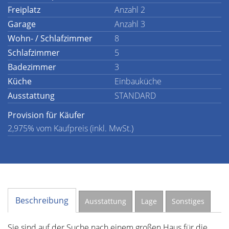
Freiplatz
Anzahl 2
Garage
Anzahl 3
Wohn- / Schlafzimmer
8
Schlafzimmer
5
Badezimmer
3
Küche
Einbauküche
Ausstattung
STANDARD
Provision für Käufer
2,975% vom Kaufpreis (inkl. MwSt.)
Beschreibung
Ausstattung
Lage
Sonstiges
Sie sind auf der Suche nach einem großen Haus für die